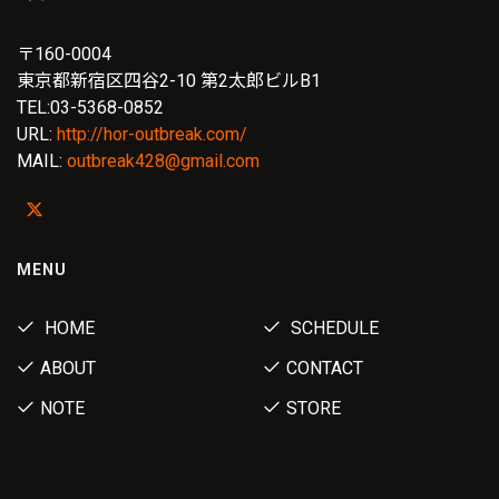
〒160-0004
東京都新宿区四谷2-10 第2太郎ビルB1
TEL:03-5368-0852
URL:
http://hor-outbreak.com/
MAIL:
outbreak428@gmail.com
MENU
HOME
SCHEDULE
ABOUT
CONTACT
NOTE
STORE