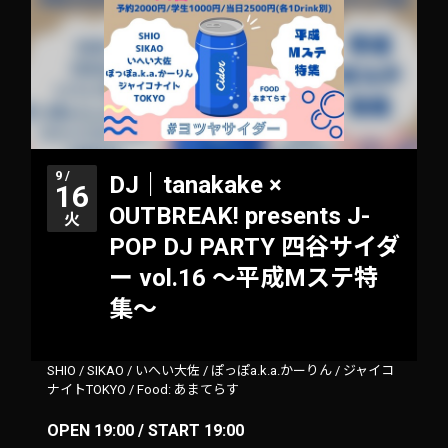
9 /
DJ｜tanakake ×
16
OUTBREAK! presents J-
火
POP DJ PARTY 四谷サイダ
ー vol.16 〜平成Mステ特
集〜
SHIO
/
SIKAO
/
いへい大佐
/
ぽっぽa.k.a.かーりん
/
ジャイコ
ナイトTOKYO
/
Food: あまてらす
OPEN 19:00 / START 19:00