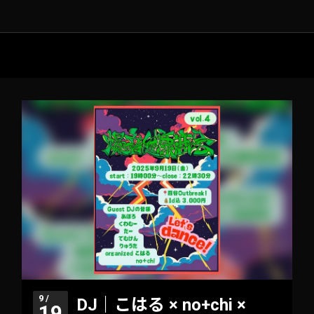
9 /
DJ｜こはる × no+chi ×
19