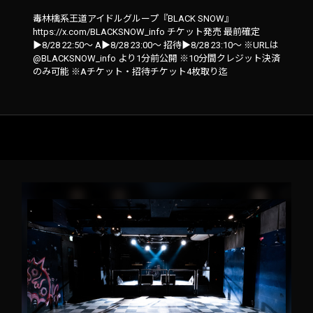
毒林檎系王道アイドルグループ『BLACK SNOW』
https://x.com/BLACKSNOW_info チケット発売 最前確定
▶︎8/28 22:50〜 A▶︎8/28 23:00〜 招待▶︎8/28 23:10～ ※URLは
@BLACKSNOW_info より1分前公開 ※10分間クレジット決済
のみ可能 ※Aチケット・招待チケット4枚取り迄