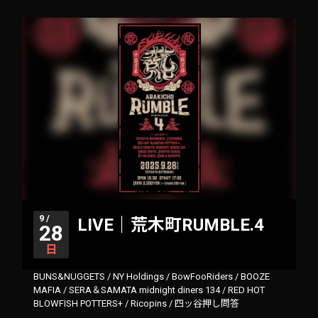
9 /
LIVE｜荒木町RUMBLE.4
28
日
BUNS&NUGGETS
/
NY Holdings
/
BowFooRiders
/
BOOZE
MAFIA
/
SERA＆SAMATA midnight diners 134
/
RED HOT
BLOWFISH POTTERS+
/
Ricopins
/
四ッ谷押し問答