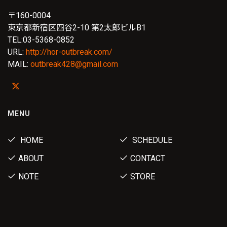
〒160-0004
東京都新宿区四谷2-10 第2太郎ビルB1
TEL:03-5368-0852
URL:
http://hor-outbreak.com/
MAIL:
outbreak428@gmail.com
MENU
HOME
SCHEDULE
ABOUT
CONTACT
NOTE
STORE