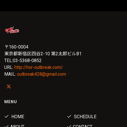
〒160-0004
東京都新宿区四谷2-10 第2太郎ビルB1
TEL:03-5368-0852
URL:
http://hor-outbreak.com/
MAIL:
outbreak428@gmail.com
MENU
HOME
SCHEDULE
ABOUT
CONTACT