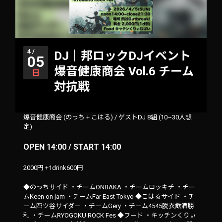
4 /
DJ｜邦ロックDJイベント
05
爆音健康商会 Vol.6 チーム
日
対抗戦
爆音健康商会 (のっち + こはる)
/
ゲストDJ 8組 (10~30人想
定)
OPEN 14:00 / START 14:00
2000円 +1drink600円
◆のっちサイド ・チームONBAKA ・チームロッキチ ・チー
ムKeen on jam ・チームFar East Tokyo ◆こはるサイド ・チ
ーム四ツ谷サイダー ・チームGery ・チーム4545脱衣飲酒勝
利 ・チームRYOGOKU ROCK Fes ◆フード ・キッチンくりぃ