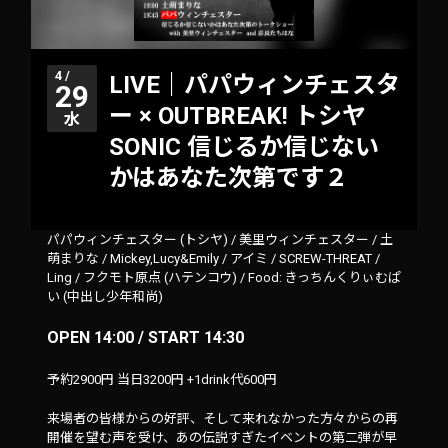
4 /
LIVE｜パパウィンチェスタ
29
ー × OUTBREAK! トシヤ
水
SONIC 信じるか信じない
かはあなた次第です２
パパウィンチェスター (トシヤ)
/
美里ウィンチェスター
/
土
萌まりな
/
Mickey,Lucy&Emily
/
アイミ
/
SCREW-THREAT
/
Ling
/
フクモト原点 (ハテンコウ)
/
Food: きっちんくりぃむぱ
い (中出し少年和尚)
OPEN 14:00 / START 14:30
予約2900円 当日3200円 +1drink代600円
来場者の皆様からの好評、そして来れなかった方々からの再
開催を望む声を受け、あの伝説すぎたイベントの第二弾が早