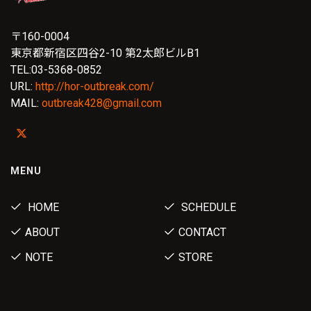
〒160-0004
東京都新宿区四谷2-10 第2太郎ビルB1
TEL:03-5368-0852
URL:
http://hor-outbreak.com/
MAIL:
outbreak428@gmail.com
MENU
HOME
SCHEDULE
ABOUT
CONTACT
NOTE
STORE