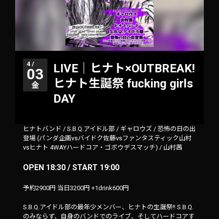
4 /
LIVE｜ヒナト×OUTBREAK!
03
ヒナト生誕祭 fucking girls
金
DAY
ヒナトバンド
/
S.B.Q.アイドル部
/
ギャロウズ
/
恐怖の日の出
登場 (パンダ企画vsバイドク佐藤vsファンタスティック山村
vsヒナト 4WAYハードコア・ゴボウデスマッチ)
/
山村茜
OPEN 18:30 / START 19:00
予約2900円 当日3200円 +1drink600円
S.B.Q.アイドル部の最年少メンバー、ヒナトの生誕祭!! S.B.Q.
のみならず、自身のバンドでのライブ、そしてハードコアす