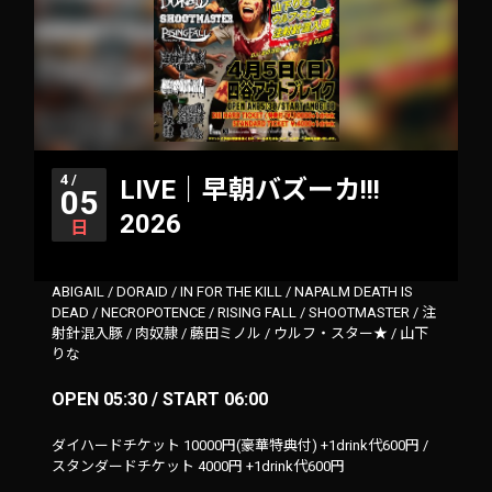
4 /
LIVE｜早朝バズーカ!!!
05
2026
日
ABIGAIL
/
DORAID
/
IN FOR THE KILL
/
NAPALM DEATH IS
DEAD
/
NECROPOTENCE
/
RISING FALL
/
SHOOTMASTER
/
注
射針混入豚
/
肉奴隷
/
藤田ミノル
/
ウルフ・スター★
/
山下
りな
OPEN 05:30 / START 06:00
ダイハードチケット 10000円(豪華特典付) +1drink代600円 /
スタンダードチケット 4000円 +1drink代600円