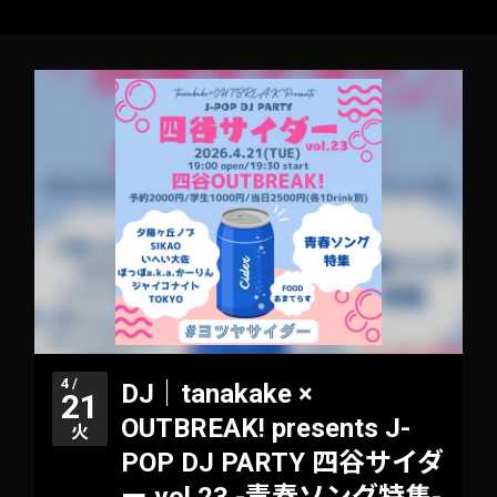
4 /
DJ｜tanakake ×
21
OUTBREAK! presents J-
火
POP DJ PARTY 四谷サイダ