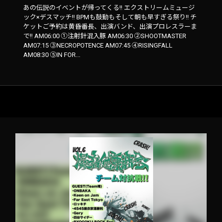
あの伝説のイベントが帰ってくる!! エクストリームミュージ
ック×デスマッチ!! BPMも鼓動もそして朝も早すぎる祭り!! チ
ケットご予約は黄昏番長、出演バンド、出演プロレスラーま
で!! AM06:00 ①注射針混入豚 AM06:30 ②SHOOTMASTER
AM07:15 ③NECROPOTENCE AM07:45 ④RISINGFALL
AM08:30 ⑤IN FOR...