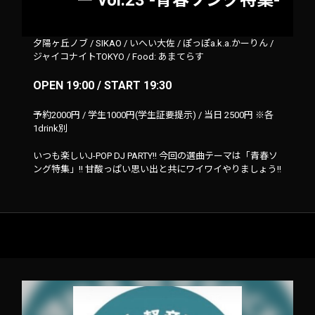
ー vol.23 -青春ソング特集-
夕陽ヶ丘ノブ
/
SIKAO
/
いへい大佐
/
ぽっぽa.k.a.かーりん
/
ジャイコナイトTOKYO
/
Food: あまてらす
OPEN 19:00 / START 19:30
予約2000円 / 学生1000円(学生証要提示) / 当日 2500円 ※各
1drink別
いつも楽しいJ-POP DJ PARTY!! 今回の選曲テーマは「青春ソ
ング特集」!! 甘酸っぱい思い出と共にワイワイやりましょう!!