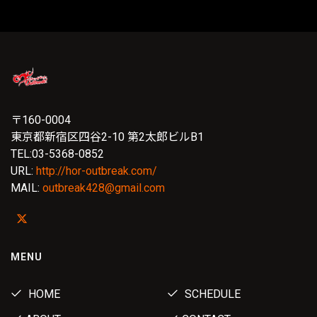
〒160-0004
東京都新宿区四谷2-10 第2太郎ビルB1
TEL:03-5368-0852
URL:
http://hor-outbreak.com/
MAIL:
outbreak428@gmail.com
MENU
HOME
SCHEDULE