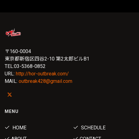
〒160-0004
東京都新宿区四谷2-10 第2太郎ビルB1
TEL:03-5368-0852
URL:
http://hor-outbreak.com/
MAIL:
outbreak428@gmail.com
MENU
HOME
SCHEDULE
ABOUT
CONTACT