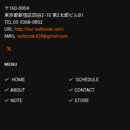
〒160-0004
東京都新宿区四谷2-10 第2太郎ビルB1
TEL:03-5368-0852
URL:
http://hor-outbreak.com/
MAIL:
outbreak428@gmail.com
MENU
HOME
SCHEDULE
ABOUT
CONTACT
NOTE
STORE