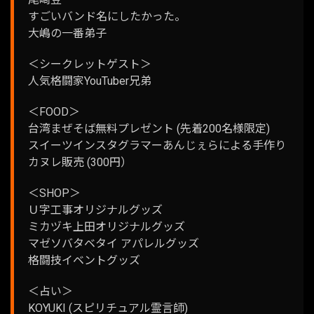
すごいバンド名にしたかった。
大嶋の一番弟子
＜シークレットゲスト＞
人気格闘家YouTuber兄弟
＜FOOD＞
台湾まぜそば無料プレゼント (先着200名様限定)
スイーツインスタグラマーあんじぇらによる手作り
カヌレ販売 (300円）
＜SHOP＞
Ｕ字工事オリジナルグッズ
ミカヅキ上田オリジナルグッズ
マゼソバタベタイ アパレルグッズ
格闘技イベントグッズ
＜占い＞
KOYUKI (スピリチュアル霊言師)