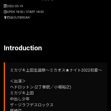
2022-05-19
OPEN 18:00 / START 18:30
四谷OUTBREAK!
Introduction
ミカヅキ上田生誕祭～ミカオス★ナイト2022初夏～
＜出演＞
ヘドロットン (2丁拳銃／小堀裕之)
ミカヅキ上田
中出し少年
ザ・ジラフデスロックス
尾崎豆