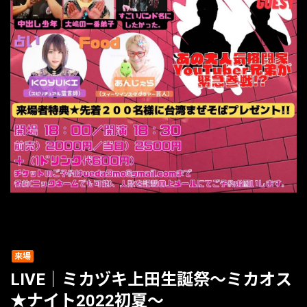
来場
LIVE｜ミカヅキ上田生誕祭～ミカオス
★ナイト2022初夏～