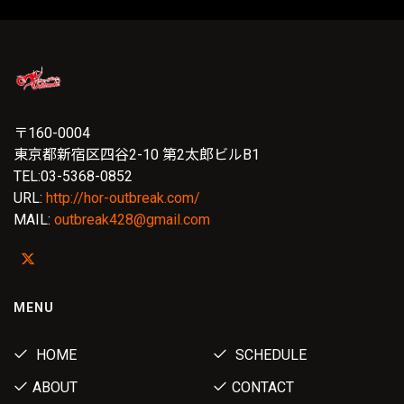
〒160-0004
東京都新宿区四谷2-10 第2太郎ビルB1
TEL:03-5368-0852
URL:
http://hor-outbreak.com/
MAIL:
outbreak428@gmail.com
MENU
HOME
SCHEDULE
ABOUT
CONTACT