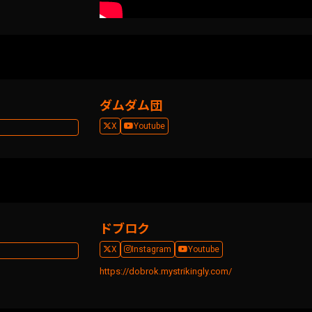
ダムダム団
X
Youtube
ドブロク
X
Instagram
Youtube
https://dobrok.mystrikingly.com/