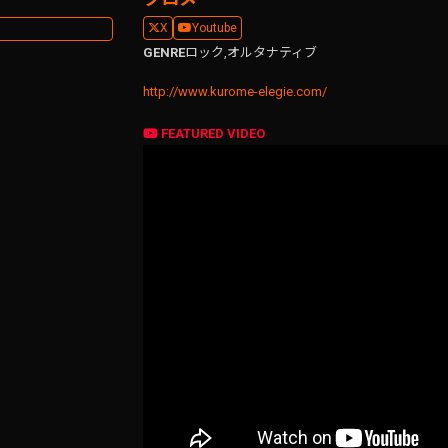
X
Youtube
GENRE
ロック,
オルタナティブ
http://www.kurome-elegie.com/
FEATURED VIDEO