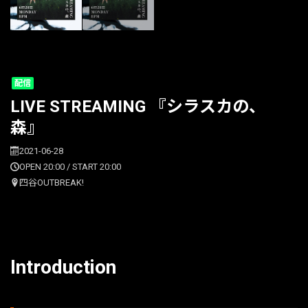
配信
LIVE STREAMING 『シラスカの、
森』
2021-06-28
OPEN 20:00 / START 20:00
四谷OUTBREAK!
Introduction