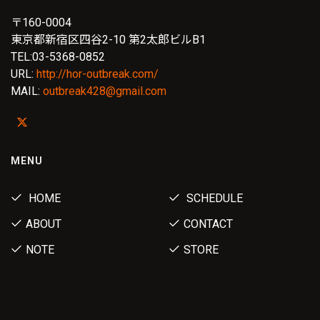
〒160-0004
東京都新宿区四谷2-10 第2太郎ビルB1
TEL:03-5368-0852
URL:
http://hor-outbreak.com/
MAIL:
outbreak428@gmail.com
MENU
HOME
SCHEDULE
ABOUT
CONTACT
NOTE
STORE