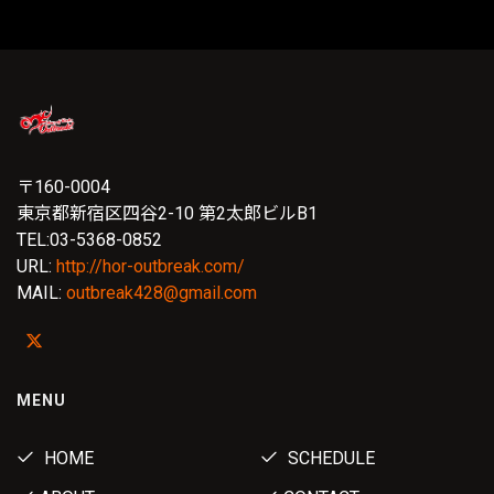
〒160-0004
東京都新宿区四谷2-10 第2太郎ビルB1
TEL:03-5368-0852
URL:
http://hor-outbreak.com/
MAIL:
outbreak428@gmail.com
MENU
HOME
SCHEDULE