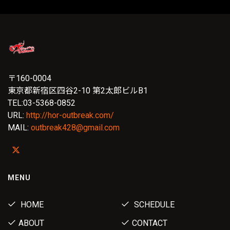
〒160-0004
東京都新宿区四谷2-10 第2太郎ビルB1
TEL:03-5368-0852
URL:
http://hor-outbreak.com/
MAIL:
outbreak428@gmail.com
MENU
HOME
SCHEDULE
ABOUT
CONTACT