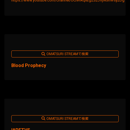
https://www.youtube.com/channel/UClWAqxEgZS2JVjNGhWsy2Dg
OMATSURI STREAMで検索
Blood Prophecy
OMATSURI STREAMで検索