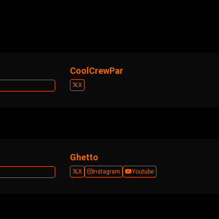
CoolCrewPar
X
Ghetto
X
Instagram
Youtube