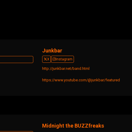
Junkbar
X
Instagram
http://junkbar.net/band.html
https://www.youtube.com/@junkbar/featured
Midnight the BUZZfreaks