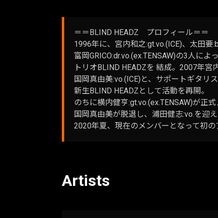
＝＝BLIND HEADZ プロフィール＝＝
1996年に、宮内和之:gt.vo.(ICE)、太田要:bs
富岡GRICO:dr.vo.(ex.TENSAW)の
トリオBLIND HEADZを 結成。200
国岡真由美:vo.(ICE)と、サポートギタ
新生BLIND HEADZとして活動を再開。
のちに横内健亨:gt.vo.(ex.TENSAW
国岡真由美が脱退し、浦田健志:vo.を
2020年夏、現在のメンバーとなって初の
Artists