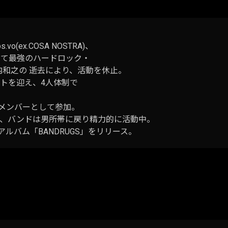
.vo(ex.COSA NOSTRA)、
3人によって最強のハードロック・
7年宮内和之の 逝去により、活動を休止。
リストを迎え、4人体制で
)が正式メンバーとして参加。
迎え、バンドは男所帯に戻り精力的に活動中。
アルバム「BANDRUGS」をリリース。