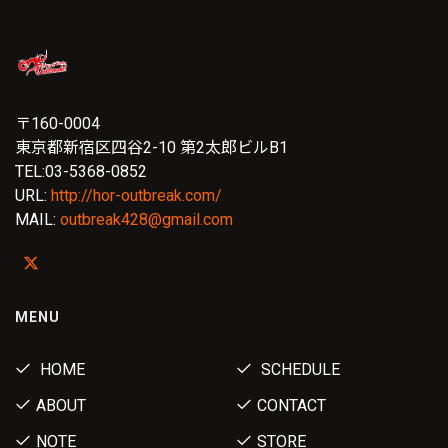
〒160-0004
東京都新宿区四谷2-10 第2太郎ビルB1
TEL:03-5368-0852
URL:
http://hor-outbreak.com/
MAIL:
outbreak428@gmail.com
MENU
HOME
SCHEDULE
ABOUT
CONTACT
NOTE
STORE