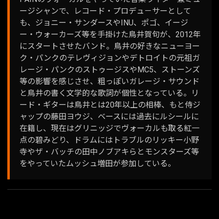
ージシャンで、レコード・プロデュ－サーとして
も、ジョニー・サンダースやINU、ポゴ、イージ
ー・ウォーカーズ等を手掛けた鳥井賀句が、2012年
にスタートさせたバンド。鳥井の好きなニューヨー
ク・パンクのテレヴィジョンやデトロイトの元祖ガ
レージ・パンクのストゥージスやMC5、ストーンズ
等の影響を感じさせ、粗っぽいガレージ・サウンド
と鳥井の書く文学的な歌詞が個性となっている。リ
ード・ギターは鳥井とは20年以上の相棒、もと侍ジ
ャップの藤田ヨウジ、ベースには過去にルシールに
在籍し、現在はグリニッジでヴォーカルも取る紅一
点の碧みどり、ドラムにはトラブルのリッキー小野
寺やザ・バッチの田中ノブアキらとモンスターズ等
をやっていたムッシュ増田が参加している。