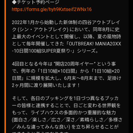
◆チケット予約ページ
https://forms.gle/hyh9Kxtseif2WNx16
2022年1月から始動した新体制の四谷アウトブレイ
ク (シン・アウトブレイク) において、同年8月に史
上最大のイベントとして開催し、以降、夏の風物詩
として毎年開催してきた「OUTBREAK! MANIA20XX
-10日間100組SUPER夏祭り-」シリーズ。
4回目となる今年は “開店20周年イヤー” という事
で、例年の「1日10組×10日間」から「1日10組×20
日間」に規模を拡大し、6月末〜8月末まで、足掛け
2ヶ月間に渡り展開いたします！
そして、各日のブッキングを1日づつ異なるブッカ
ーの皆様と連携することで、日ごと変わる世界観を
もって、ライブハウスの多面的かつ重層的な魅力
(面白さ／楽しさ／広さ／深さ／素晴らしさ／多様さ
／みんな違ってみんな良い) を立ち昇らせることが