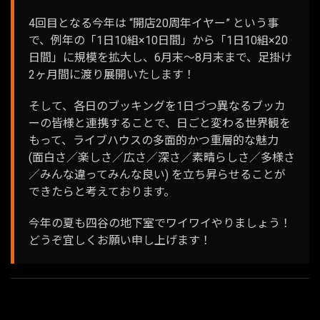
4回目となる今年は “開店20周年イヤー” という事
で、例年の「1日10組×10日間」から「1日10組×20
日間」に規模を拡大し、6月末〜8月末まで、足掛け
2ヶ月間に渡り展開いたします！
そして、各日のブッキングを1日づつ異なるブッカ
ーの皆様と連携することで、日ごと変わる世界観を
もって、ライブハウスの多面的かつ重層的な魅力
(面白さ／楽しさ／広さ／深さ／素晴らしさ／多様さ
／みんな違ってみんな良い) を立ち昇らせることが
できたらと考えております。
今年の夏も四谷の地下室でワイワイやりましょう！
どうぞ宜しくお願い申し上げます！