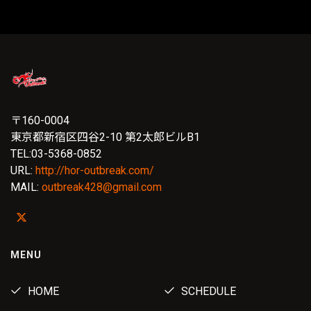
〒160-0004
東京都新宿区四谷2-10 第2太郎ビルB1
TEL:03-5368-0852
URL:
http://hor-outbreak.com/
MAIL:
outbreak428@gmail.com
MENU
HOME
SCHEDULE