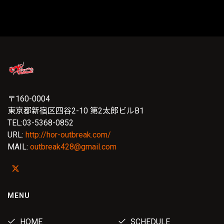
〒160-0004
東京都新宿区四谷2-10 第2太郎ビルB1
TEL:03-5368-0852
URL:
http://hor-outbreak.com/
MAIL:
outbreak428@gmail.com
MENU
HOME
SCHEDULE