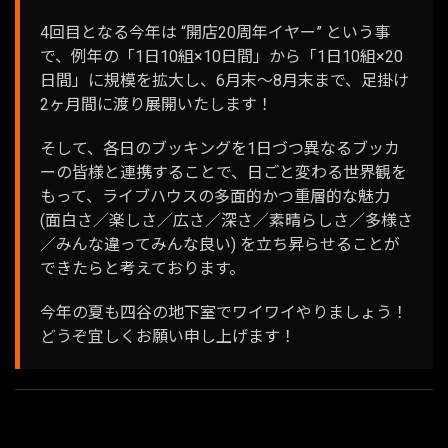
4回目となる今年は “開店20周年イヤー” という事
で、例年の「1日10組×10日間」から「1日10組×20
日間」に規模を拡大し、6月末〜8月末まで、足掛け
2ヶ月間に渡り展開いたします！
そして、各日のブッキングを1日づつ異なるブッカ
ーの皆様と連携することで、日ごと変わる世界観を
もって、ライブハウスの多面的かつ重層的な魅力
(面白さ／楽しさ／広さ／深さ／素晴らしさ／多様さ
／みんな違ってみんな良い) を立ち昇らせることが
できたらと考えております。
今年の夏も四谷の地下室でワイワイやりましょう！
どうぞ宜しくお願い申し上げます！